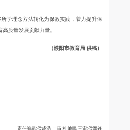
将所学理念方法转化为保教实践，着力提升保
育高质量发展贡献力量。
（濮阳市教育局 供稿）
责任编辑:侯成浩
二审:杜帅鹏
三审:侯军锋