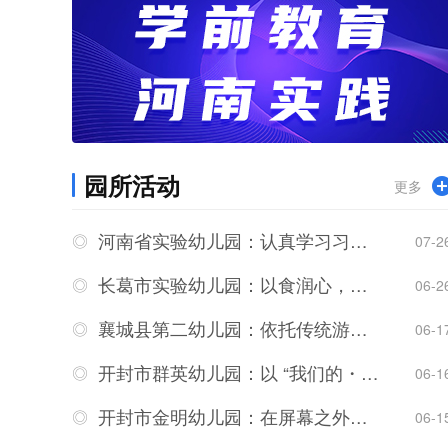
园所活动
更多
河南省实验幼儿园：认真学习习近平总书记重要指示，奋力书写学前教育高质量发展新篇章
07-2
长葛市实验幼儿园：以食润心，调研提质
06-2
襄城县第二幼儿园：依托传统游戏守护数字时代幼儿童年
06-1
开封市群英幼儿园：以 “我们的・展” 赴一场创意与时空的对话
06-1
开封市金明幼儿园：在屏幕之外，为童年找到更广阔的世界
06-1