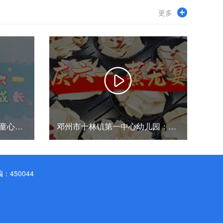
更多
许昌第二实验幼儿园：诗润童心庆“六一”，美食相伴乐成长
邓州市十林镇第一中心幼儿园：欢庆“六一”，蒸笼宴开席！
450044