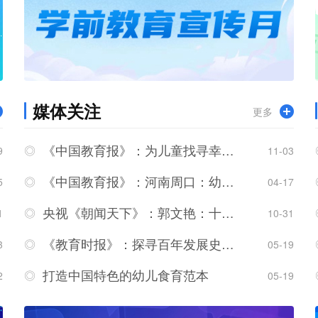
媒体关注
更多
《中国教育报》：为儿童找寻幸福密码——记河南省郑州市郑东新区实验幼儿园园长马灵君
9
11-03
《中国教育报》：河南周口：幼儿在园乐了，家长负担轻了
5
04-17
央视《朝闻天下》：郭文艳：十年坚守谱写乡村幼教美丽篇章
1
10-31
《教育时报》：探寻百年发展史，奠基幼教大未来
3
05-19
打造中国特色的幼儿食育范本
2
05-19