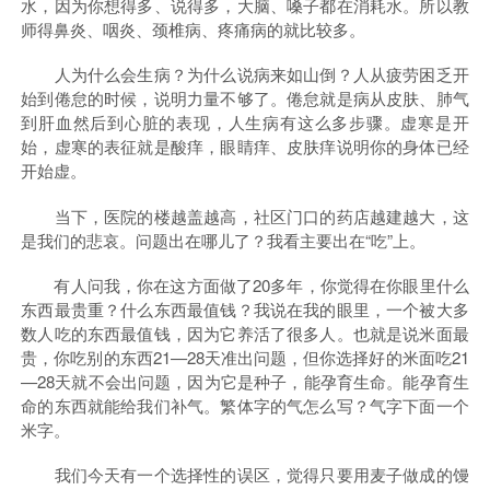
水，因为你想得多、说得多，大脑、嗓子都在消耗水。所以教
师得鼻炎、咽炎、颈椎病、疼痛病的就比较多。
人为什么会生病？为什么说病来如山倒？人从疲劳困乏开
始到倦怠的时候，说明力量不够了。倦怠就是病从皮肤、肺气
到肝血然后到心脏的表现，人生病有这么多步骤。虚寒是开
始，虚寒的表征就是酸痒，眼睛痒、皮肤痒说明你的身体已经
开始虚。
当下，医院的楼越盖越高，社区门口的药店越建越大，这
是我们的悲哀。问题出在哪儿了？我看主要出在“吃”上。
有人问我，你在这方面做了20多年，你觉得在你眼里什么
东西最贵重？什么东西最值钱？我说在我的眼里，一个被大多
数人吃的东西最值钱，因为它养活了很多人。也就是说米面最
贵，你吃别的东西21—28天准出问题，但你选择好的米面吃21
—28天就不会出问题，因为它是种子，能孕育生命。能孕育生
命的东西就能给我们补气。繁体字的气怎么写？气字下面一个
米字。
我们今天有一个选择性的误区，觉得只要用麦子做成的馒