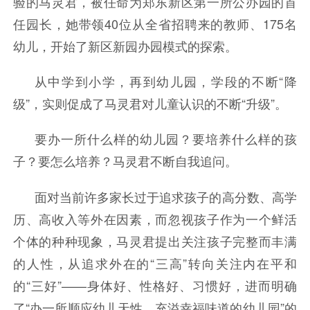
验的马灵君，被任命为郑东新区第一所公办园的首
任园长，她带领40位从全省招聘来的教师、175名
幼儿，开始了新区新园办园模式的探索。
从中学到小学，再到幼儿园，学段的不断“降
级”，实则促成了马灵君对儿童认识的不断“升级”。
要办一所什么样的幼儿园？要培养什么样的孩
子？要怎么培养？马灵君不断自我追问。
面对当前许多家长过于追求孩子的高分数、高学
历、高收入等外在因素，而忽视孩子作为一个鲜活
个体的种种现象，马灵君提出关注孩子完整而丰满
的人性，从追求外在的“三高”转向关注内在平和
的“三好”——身体好、性格好、习惯好，进而明确
了“办一所顺应幼儿天性、充溢幸福味道的幼儿园”的