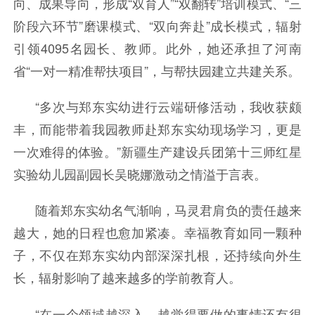
向、成果导向，形成“双育人”“双翻转”培训模式、“三
阶段六环节”磨课模式、“双向奔赴”成长模式，辐射
引领4095名园长、教师。此外，她还承担了河南
省“一对一精准帮扶项目”，与帮扶园建立共建关系。
“多次与郑东实幼进行云端研修活动，我收获颇
丰，而能带着我园教师赴郑东实幼现场学习，更是
一次难得的体验。”新疆生产建设兵团第十三师红星
实验幼儿园副园长吴晓娜激动之情溢于言表。
随着郑东实幼名气渐响，马灵君肩负的责任越来
越大，她的日程也愈加紧凑。幸福教育如同一颗种
子，不仅在郑东实幼内部深深扎根，还持续向外生
长，辐射影响了越来越多的学前教育人。
“在一个领域越深入，越觉得要做的事情还有很