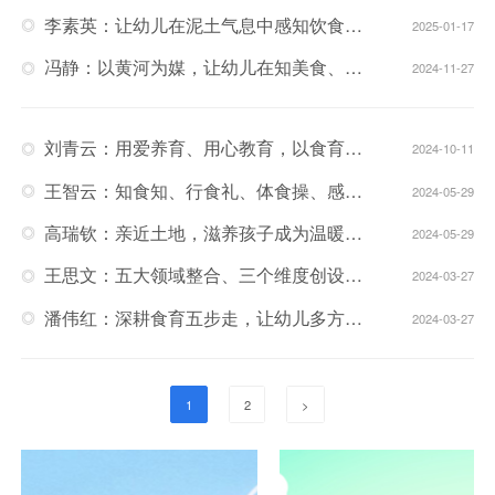
李素英：让幼儿在泥土气息中感知饮食文化、以食化育中健康体魄
2025-01-17
冯静：以黄河为媒，让幼儿在知美食、品美食、学食礼中不断成长
2024-11-27
刘青云：用爱养育、用心教育，以食育引领幼儿踏上全方位成长之路！
2024-10-11
王智云：知食知、行食礼、体食操、感食趣，让幼儿享受健康食养人生！
2024-05-29
高瑞钦：亲近土地，滋养孩子成为温暖、独立、阳光的人！
2024-05-29
王思文：五大领域整合、三个维度创设，以食育带领幼儿庆丰收、悦成长！
2024-03-27
潘伟红：深耕食育五步走，让幼儿多方位感受食物的美妙和劳动的快乐
2024-03-27
1
2
>