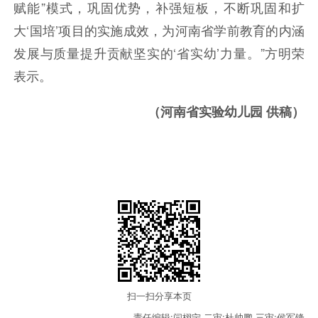
赋能”模式，巩固优势，补强短板，不断巩固和扩
大‘国培’项目的实施成效，为河南省学前教育的内涵
发展与质量提升贡献坚实的‘省实幼’力量。”
方明荣
表示。
（河南省实验幼儿园 供稿）
扫一扫分享本页
责任编辑:闫栩宁
二审:杜帅鹏
三审:侯军锋