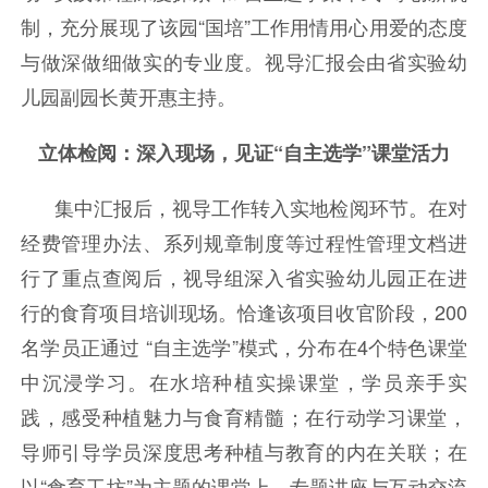
制，充分展现了该园“国培”工作用情用心用爱
的态度
与做深做细做实的专业度。视导
汇报会由省实验幼
儿园副园长黄开惠主持。
立体检阅：深入现场，见证“自主选学”课堂活力
集中汇报后，视导工作转入实地检阅环节。在对
经费管理办法、系列规章制度等过程性管理文档进
行了
重点查阅后
，视导
组深入省实验幼儿园正在进
行的食育项目培训现场。恰逢该项目收官阶段，200
名学员正通过 “自主选学”模式，分布在4个特色课堂
中沉浸学习。在水培种植实操课堂，学员亲手实
践，感受种植魅力与食育精髓；在行动学习课堂，
导师引导学员深度思考种植与教育的内在关联；在
以“食育工坊”为主题的课堂上，专题讲座与互动交流