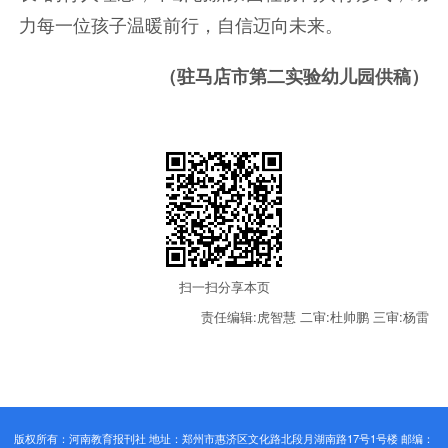
力每一位孩子温暖前行，自信迈向未来。
（
驻马店市第二实验幼儿园供稿
）
扫一扫分享本页
责任编辑:虎智慧
二审:杜帅鹏
三审:杨雷
版权所有：河南教育报刊社 地址：郑州市惠济区文化路北段月湖南路17号1号楼 邮编：