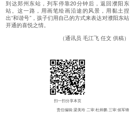
到达郑州东站，列车停靠20分钟后，返回濮阳东
站。这一路，用画笔绘画沿途的风景，用黏土捏
出“和谐号”，孩子们用自己的方式来表达对濮阳东站
开通的喜悦之情。
（通讯员 毛江飞 任文 供稿）
扫一扫分享本页
责任编辑:梁美玲
二审:杜帅鹏
三审:侯军锋