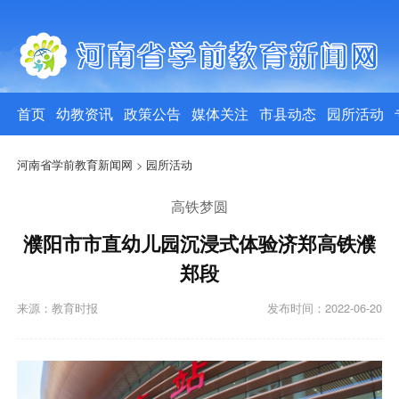
首页
幼教资讯
政策公告
媒体关注
市县动态
园所活动
河南省学前教育新闻网
>
园所活动
高铁梦圆
濮阳市市直幼儿园沉浸式体验济郑高铁濮
郑段
来源：教育时报
发布时间：2022-06-20