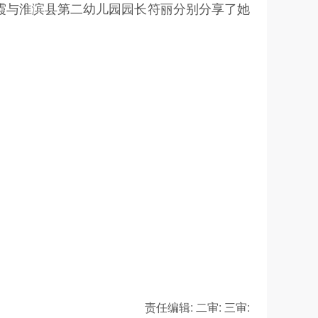
霞与淮滨县第二幼儿园园长符丽分别分享了她
责任编辑:
二审:
三审: