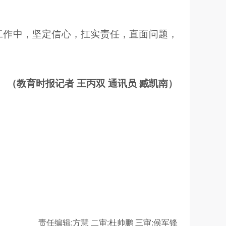
工作中，坚定信心，扛实责任，直面问题，
（教育时报记者 王丙双 通讯员 臧凯南）
责任编辑:方慧
二审:杜帅鹏
三审:侯军锋