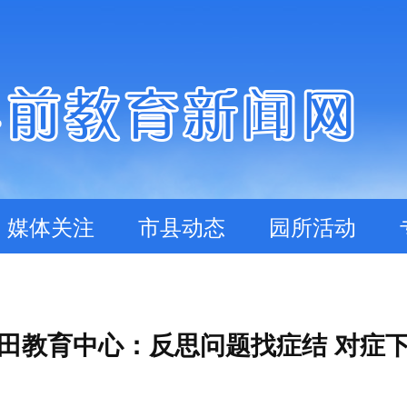
媒体关注
市县动态
园所活动
田教育中心：反思问题找症结 对症