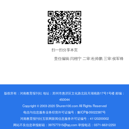
扫一扫分享本页
责任编辑:闫栩宁
二审:杜帅鹏
三审:侯军锋
版权所有：河南教育报刊社 地址：郑州市惠济区文化路北段月湖南路17号1号楼 邮编：
450044
Copyright © 2003-2020 Shuren100.com All Rights Reserved
电信与信息服务业务经营许可证编号：豫ICP备05022387号
河南教育报刊社互联网新闻信息服务许可证编号：41120200002
网站不良信息举报邮箱：397577315@qq.com 举报电话：0371-66312250