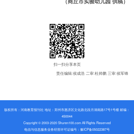
（商丘市实验幼儿园 供稿）
扫一扫分享本页
责任编辑:侯成浩
二审:杜帅鹏
三审:侯军锋
版权所有：河南教育报刊社 地址：郑州市惠济区文化路北段月湖南路17号1号楼 邮编：
450044
Copyright © 2003-2020 Shuren100.com All Rights Reserved
电信与信息服务业务经营许可证编号：豫ICP备05022387号