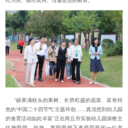
“硕果满枝头的果树、长势旺盛的蔬菜、富有特
色的‘中国二十四节气’主题环创……真没想到幼儿园
的食育活动如此丰富”正在商丘市实验幼儿园保教主
任施莹莹、徐艳、李明带领下参观园所的一位老