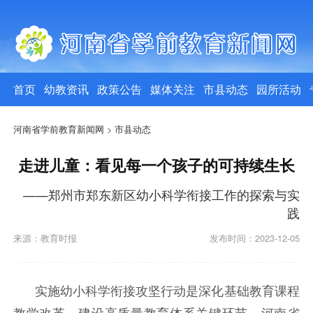
首页
幼教资讯
政策公告
媒体关注
市县动态
园所活动
河南省学前教育新闻网
>
市县动态
走进儿童：看见每一个孩子的可持续生长
——郑州市郑东新区幼小科学衔接工作的探索与实
践
来源：教育时报
发布时间：2023-12-05
实施幼小科学衔接攻坚行动是深化基础教育课程
教学改革、建设高质量教育体系关键环节，河南省