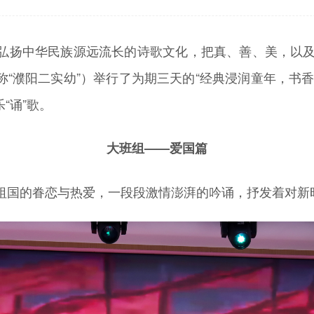
弘扬中华民族源远流长的诗歌文化，把真、善、美，以及爱
“濮阳二实幼”）举行了为期三天的“经典浸润童年，书香
乐
“诵”歌。
大班组——爱国篇
祖国的眷恋与热爱，一段段激情澎湃的吟诵，抒发着对新