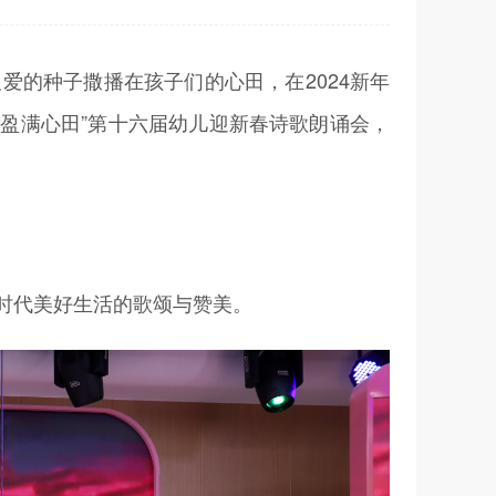
的种子撒播在孩子们的心田，在2024新年
盈满心田”第十六届幼儿迎新
春诗歌朗诵会
，
时代美好生活的歌颂与赞美。