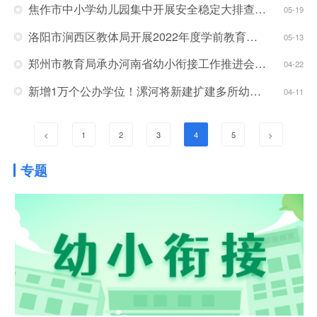
焦作市中小学幼儿园集中开展安全稳定大排查大整治
05-19
洛阳市涧西区教体局开展2022年度学前教育优质课评比活动
05-13
郑州市教育局承办河南省幼小衔接工作推进会暨课程建设论坛
04-22
新增1万个公办学位！漯河将新建扩建多所幼儿园
04-11
<
1
2
3
4
5
>
专题