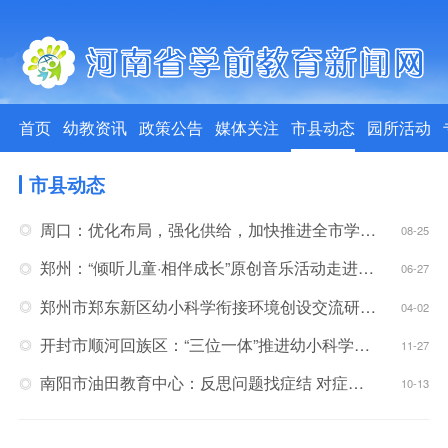
首页
幼教资讯
政策公告
媒体关注
市县动态
园所活动
市县动态
周口：优化布局，强化供给，加快推进全市学前教育普惠扩容工程开展
08-25
郑州：“倾听儿童·相伴成长”原创音乐活动走进幼儿园
06-27
郑州市郑东新区幼小科学衔接环境创设交流研讨活动在郑东实幼举行
04-02
开封市顺河回族区：“三位一体”推进幼小科学衔接
11-27
南阳市油田教育中心：反思问题找症结 对症下药促发展
10-13